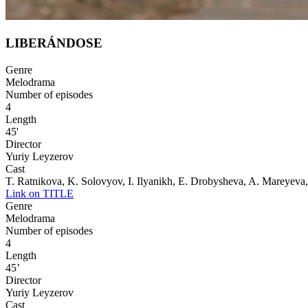
LIBERÁNDOSE
Genre
Melodrama
Number of episodes
4
Length
45'
Director
Yuriy Leyzerov
Cast
T. Ratnikova, K. Solovyov, I. Ilyanikh, E. Drobysheva, A. Mareyeva
Link on TITLE
Genre
Melodrama
Number of episodes
4
Length
45’
Director
Yuriy Leyzerov
Cast