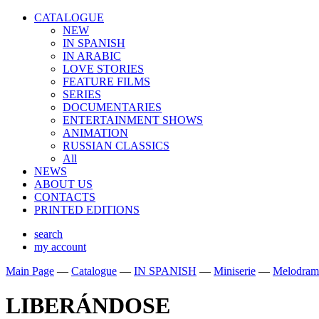
CATALOGUE
NEW
IN SPANISH
IN ARABIС
LOVE STORIES
FEATURE FILMS
SERIES
DOCUMENTARIES
ENTERTAINMENT SHOWS
ANIMATION
RUSSIAN CLASSICS
All
NEWS
ABOUT US
CONTACTS
PRINTED EDITIONS
search
my account
Main Page
—
Catalogue
—
IN SPANISH
—
Miniserie
—
Melodram
LIBERÁNDOSE