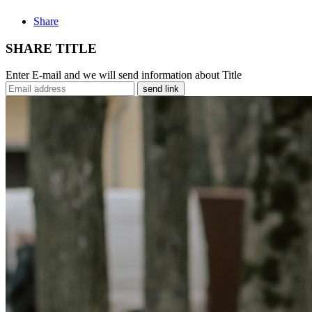
Share
SHARE TITLE
Enter E-mail and we will send information about Title
send link