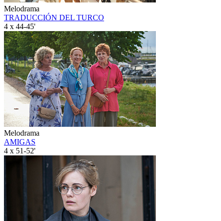
Melodrama
TRADUCCIÓN DEL TURCO
4 x 44-45'
Melodrama
AMIGAS
4 x 51-52'