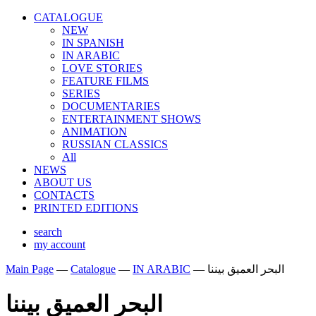
CATALOGUE
NEW
IN SPANISH
IN ARABIС
LOVE STORIES
FEATURE FILMS
SERIES
DOCUMENTARIES
ENTERTAINMENT SHOWS
ANIMATION
RUSSIAN CLASSICS
All
NEWS
ABOUT US
CONTACTS
PRINTED EDITIONS
search
my account
Main Page
—
Catalogue
—
IN ARABIС
—
البحر العميق بيننا
البحر العميق بيننا