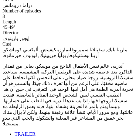
دراما / رومانس
Number of episodes
8
Length
45-49’
Director
إيجور بارينوف
Cast
مارينا بليك, سفيتلانا سميرنوفا-مارزينكيفيتش, أليكسي كوماشكو,
أرينا بوستنيكوفا, يوليا جريبينيك, ليوبوف جيرمانوفا
أندريه، عالم نفس الأطفال الناجح من موسكو، يعاني من فقدان
الذاكرة بعد عاصفة شديدة على الريفييرا التركية المشمسة. تساعده
سفيتلانا الروسية، زوجة صياد محلي، على التحسن لكنها تحافظ على
ماضيه مخفيًا، على الرغم من أنها تعرف ذلك جيدًا. والسبب هو أن
تجربة أندريه الطبية هي أمل ابنها الوحيد في التعافي. في حين أن هذا
الطبيب النفسي ليس الشخص الوحيد المتأثر بالعاصفة. فقدت
سفيتلانا زوجها فيها، لذا يساعدها أندريه في التغلب على خسارتها.
وبينما يهتم بالمرأة الحزينة وشفاء ابنها، فإنه يعمق الرابطة مع
عائلتها. ومع مرور الأيام، تنشأ علاقة رقيقة بينهما. ولكن لا يزال هناك
بحر عميق من المشاعر غير المعلنة والشكوك والحب الذي يبدو
مستحيلاً.
TRAILER