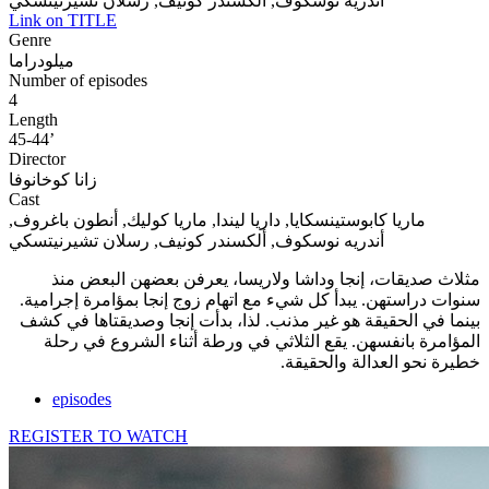
أندريه نوسكوف, ألكسندر كونيف, رسلان تشيرنيتسكي
Link on TITLE
Genre
ميلودراما
Number of episodes
4
Length
45-44’
Director
زانا كوخانوفا
Cast
ماريا كابوستينسكايا, داريا ليندا, ماريا كوليك, أنطون باغروف,
أندريه نوسكوف, ألكسندر كونيف, رسلان تشيرنيتسكي
مثلاث صديقات، إنجا وداشا ولاريسا، يعرفن بعضهن البعض منذ
سنوات دراستهن. يبدأ كل شيء مع اتهام زوج إنجا بمؤامرة إجرامية.
بينما في الحقيقة هو غير مذنب. لذا، بدأت إنجا وصديقتاها في كشف
المؤامرة بانفسهن. يقع الثلاثي في ورطة أثناء الشروع في رحلة
خطيرة نحو العدالة والحقيقة.
episodes
REGISTER TO WATCH