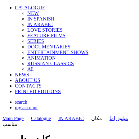
CATALOGUE
NEW
IN SPANISH
IN ARABIС
LOVE STORIES
FEATURE FILMS
SERIES
DOCUMENTARIES
ENTERTAINMENT SHOWS
ANIMATION
RUSSIAN CLASSICS
All
NEWS
ABOUT US
CONTACTS
PRINTED EDITIONS
search
my account
Main Page
—
Catalogue
—
IN ARABIС
—
مكان
—
ميلودراما
مناسب