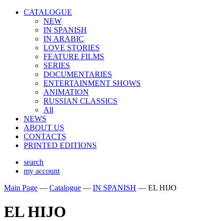
CATALOGUE
NEW
IN SPANISH
IN ARABIС
LOVE STORIES
FEATURE FILMS
SERIES
DOCUMENTARIES
ENTERTAINMENT SHOWS
ANIMATION
RUSSIAN CLASSICS
All
NEWS
ABOUT US
CONTACTS
PRINTED EDITIONS
search
my account
Main Page
—
Catalogue
—
IN SPANISH
—
EL HIJO
EL HIJO