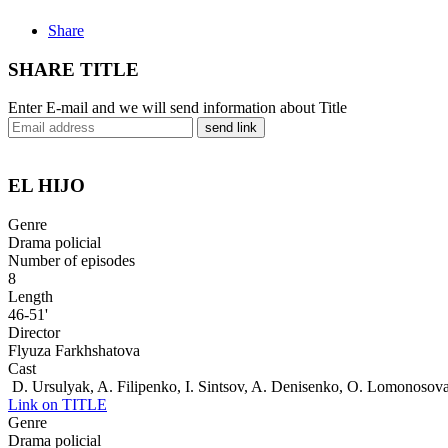
Share
SHARE TITLE
Enter E-mail and we will send information about Title
send link
EL HIJO
Genre
Drama policial
Number of episodes
8
Length
46-51'
Director
Flyuza Farkhshatova
Cast
D. Ursulyak, A. Filipenko, I. Sintsov, A. Denisenko, O. Lomonosov
Link on TITLE
Genre
Drama policial