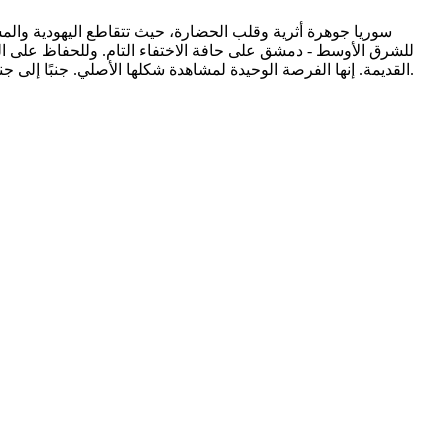
سوريا جوهرة أثرية وقلب الحضارة، حيث تتقاطع اليهودية والمسي
للشرق الأوسط - دمشق على حافة الاختفاء التام. وللحفاظ على الموا
القديمة. إنها الفرصة الوحيدة لمشاهدة شكلها الأصلي. جنبًا إلى جنب مع صناع الأفلام، يتبع الجمهور خطى آدم وحواء، ويكشفون عن ألغاز تاريخية ويستكشفون الثراء العظيم للتراث الثقافي المتنوع في سوريا.