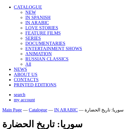
CATALOGUE
NEW
IN SPANISH
IN ARABIС
LOVE STORIES
FEATURE FILMS
SERIES
DOCUMENTARIES
ENTERTAINMENT SHOWS
ANIMATION
RUSSIAN CLASSICS
All
NEWS
ABOUT US
CONTACTS
PRINTED EDITIONS
search
my account
Main Page
—
Catalogue
—
IN ARABIС
—
سوريا: تاريخ الحضارة
سوريا: تاريخ الحضارة