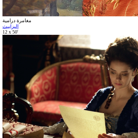
مغامرة درامية
إليزابيث
12 x 50'