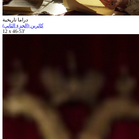
دراما تاريخية
(الجزء الثاني) كاثرين
12 x 46-53'