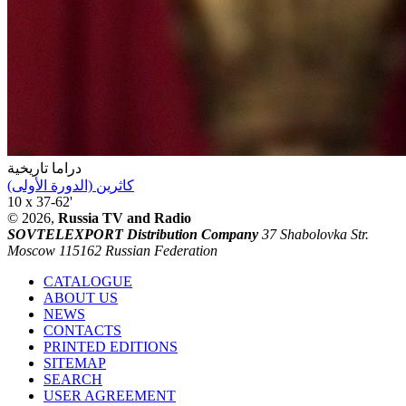
دراما تاريخية
كاثرين (الدورة الأولى)
10 x 37-62'
© 2026,
Russia TV and Radio
SOVTELEXPORT Distribution Company
37 Shabolovka Str.
Moscow 115162 Russian Federation
CATALOGUE
ABOUT US
NEWS
CONTACTS
PRINTED EDITIONS
SITEMAP
SEARCH
USER AGREEMENT