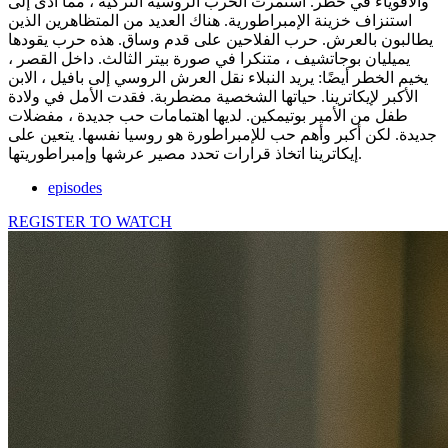
والأقوياء في خطر. استمرت الحرب الروسية التركية ، مما أدى إلى
استنزاف خزينة الإمبراطورية. هناك العديد من المتظاهرين الذين
يطالبون بالعرش. حرب الفلاحين على قدم وساق. هذه حرب يقودها
يميليان بوجاتشيف ، متنكرا في صورة بيتر الثالث. داخل القصر ،
يخيم الخطر أيضًا: يريد النبلاء نقل العرش الروسي إلى بافيل ، الابن
الأكبر لإيكاترينا. حياتها الشخصية مضطربة. فقدت الأمل في ولادة
طفل من الأمير بوتيمكين. لديها اهتمامات حب جديدة ، مفضلات
جديدة. لكن أكبر وأهم حب للإمبراطورة هو روسيا نفسها. يتعين على
إيكاترينا اتخاذ قرارات تحدد مصير عرشها وإمبراطوريتها.
episodes
REGISTER TO WATCH