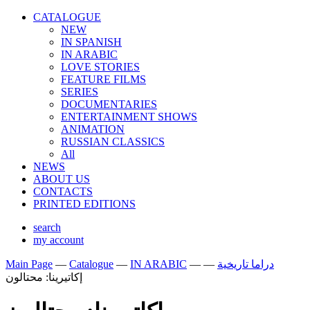
CATALOGUE
NEW
IN SPANISH
IN ARABIС
LOVE STORIES
FEATURE FILMS
SERIES
DOCUMENTARIES
ENTERTAINMENT SHOWS
ANIMATION
RUSSIAN CLASSICS
All
NEWS
ABOUT US
CONTACTS
PRINTED EDITIONS
search
my account
Main Page
—
Catalogue
—
IN ARABIС
—
—
دراما تاريخية
إكاتيرينا: محتالون