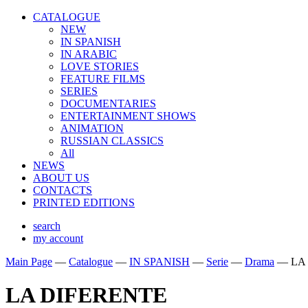
CATALOGUE
NEW
IN SPANISH
IN ARABIС
LOVE STORIES
FEATURE FILMS
SERIES
DOCUMENTARIES
ENTERTAINMENT SHOWS
ANIMATION
RUSSIAN CLASSICS
All
NEWS
ABOUT US
CONTACTS
PRINTED EDITIONS
search
my account
Main Page
—
Catalogue
—
IN SPANISH
—
Serie
—
Drama
—
LA
LA DIFERENTE