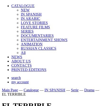
CATALOGUE
NEW
IN SPANISH
IN ARABIС
LOVE STORIES
FEATURE FILMS
SERIES
DOCUMENTARIES
ENTERTAINMENT SHOWS
ANIMATION
RUSSIAN CLASSICS
All
NEWS
ABOUT US
CONTACTS
PRINTED EDITIONS
search
my account
Main Page
—
Catalogue
—
IN SPANISH
—
Serie
—
Drama
—
EL TERRIBLE
EL TERRIBLE