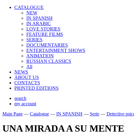
CATALOGUE
NEW
IN SPANISH
IN ARABIС
LOVE STORIES
FEATURE FILMS
SERIES
DOCUMENTARIES
ENTERTAINMENT SHOWS
ANIMATION
RUSSIAN CLASSICS
All
NEWS
ABOUT US
CONTACTS
PRINTED EDITIONS
search
my account
Main Page
—
Catalogue
—
IN SPANISH
—
Serie
—
Detective psic
UNA MIRADA A SU MENTE