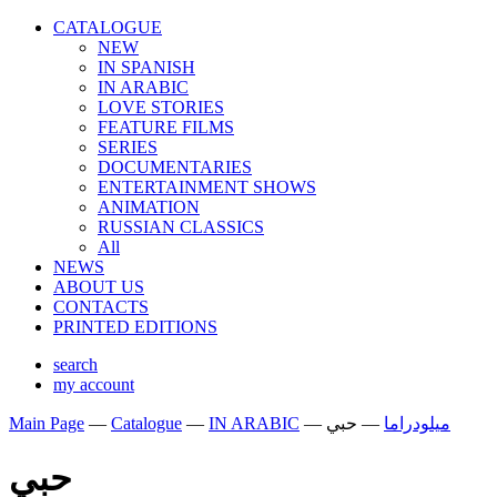
CATALOGUE
NEW
IN SPANISH
IN ARABIС
LOVE STORIES
FEATURE FILMS
SERIES
DOCUMENTARIES
ENTERTAINMENT SHOWS
ANIMATION
RUSSIAN CLASSICS
All
NEWS
ABOUT US
CONTACTS
PRINTED EDITIONS
search
my account
Main Page
—
Catalogue
—
IN ARABIС
—
حبي
—
ميلودراما
حبي