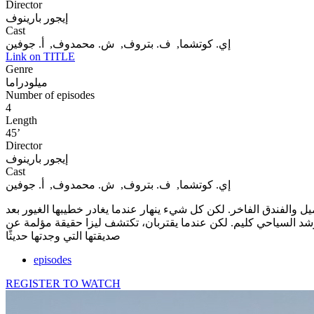
Director
إيجور بارينوف
Cast
إي. كوتشما, ف. بتروف, ش. محمدوف, أ. جوفين
Link on TITLE
Genre
ميلودراما
Number of episodes
4
Length
45’
Director
إيجور بارينوف
Cast
إي. كوتشما, ف. بتروف, ش. محمدوف, أ. جوفين
يل والفندق الفاخر. لكن كل شيء ينهار عندما يغادر خطيبها الغيور بعد
لمرشد السياحي كليم. لكن عندما يقتربان، تكتشف ليزا حقيقة مؤلمة عن
صديقتها التي وجدتها حديثًا
episodes
REGISTER TO WATCH